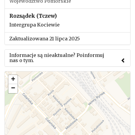
Województwo Pomorskie
Rozsądek (Tczew)
Intergrupa Kociewie
Zaktualizowana 21 lipca 2025
Informacje są nieaktualne? Poinformuj
nas o tym.
Użyj tego formularza aby przesłać informację o
+
zmianach w powyższym mityngu.
−