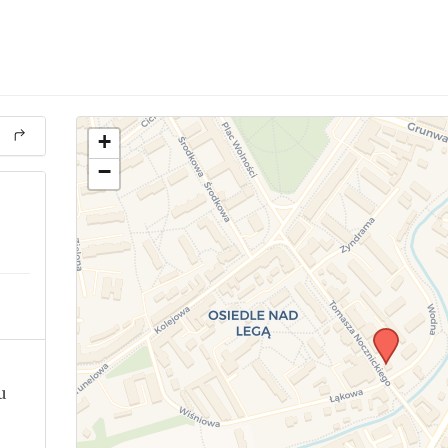
+
−
u