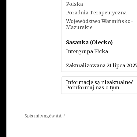
Polska
Poradnia Terapeutyczna
Województwo Warmińsko-
Mazurskie
Sasanka (Olecko)
Intergrupa Ełcka
Zaktualizowana 21 lipca 202
Informacje są nieaktualne?
Poinformuj nas o tym.
Użyj tego formularza aby
przesłać informację o zmia
Spis mityngów AA
w powyższym mityngu.