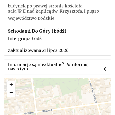
budynek po prawej stronie kościoła
sala JP II nad kaplicą św. Krzysztofa, I piętro
Województwo Łódzkie
Schodami Do Góry (Łódź)
Intergrupa Łódź
Zaktualizowana 21 lipca 2026
Informacje są nieaktualne? Poinformuj
nas o tym.
Użyj tego formularza aby przesłać informację o
+
zmianach w powyższym mityngu.
−