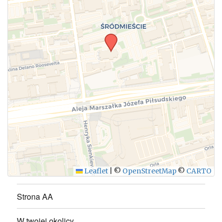
WYŚLIJ
Leaflet
|
©
OpenStreetMap
©
CARTO
Strona AA
W twojej okolicy