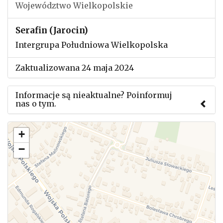
Województwo Wielkopolskie
Serafin (Jarocin)
Intergrupa Południowa Wielkopolska
Zaktualizowana 24 maja 2024
Informacje są nieaktualne? Poinformuj
nas o tym.
Użyj tego formularza aby przesłać informację o
+
zmianach w powyższym mityngu.
−