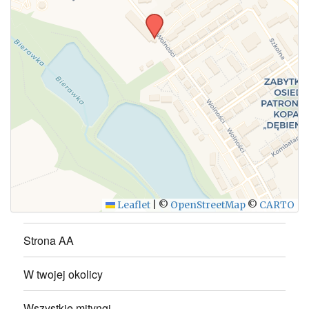
WYŚLIJ
Leaflet
|
©
OpenStreetMap
©
CARTO
Strona AA
W twojej okolicy
Wszystkie mityngi