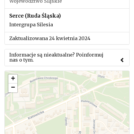
Województwo Śląskie
Serce (Ruda Śląska)
Intergrupa Silesia
Zaktualizowana 24 kwietnia 2024
Informacje są nieaktualne? Poinformuj
nas o tym.
Użyj tego formularza aby przesłać informację o
+
zmianach w powyższym mityngu.
−