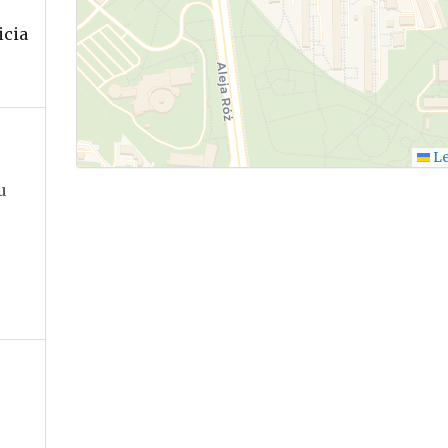
icia
.
Le
u