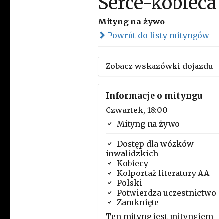
Serce-kobieca
Mityng na żywo
Powrót do listy mityngów
Zobacz wskazówki dojazdu
Informacje o mityngu
Czwartek, 18:00
Mityng na żywo
Dostęp dla wózków
inwalidzkich
Kobiecy
Kolportaż literatury AA
Polski
Potwierdza uczestnictwo
Zamknięte
Ten mityng jest mityngiem