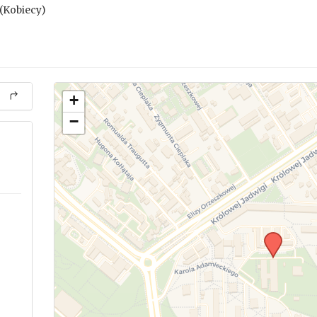
(Kobiecy)
+
−