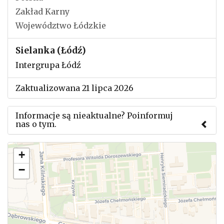
Zakład Karny
Województwo Łódzkie
Sielanka (Łódź)
Intergrupa Łódź
Zaktualizowana 21 lipca 2026
Informacje są nieaktualne? Poinformuj
nas o tym.
Użyj tego formularza aby przesłać informację o
+
zmianach w powyższym mityngu.
−