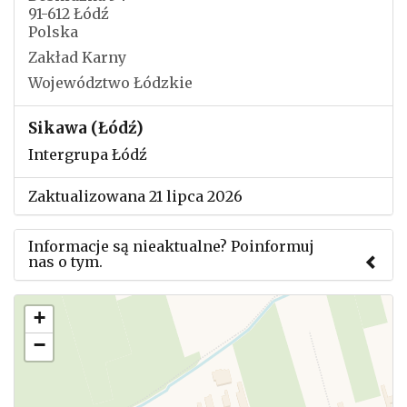
91-612 Łódź
Polska
Zakład Karny
Województwo Łódzkie
Sikawa (Łódź)
Intergrupa Łódź
Zaktualizowana 21 lipca 2026
Informacje są nieaktualne? Poinformuj
nas o tym.
Użyj tego formularza aby przesłać informację o
+
zmianach w powyższym mityngu.
−