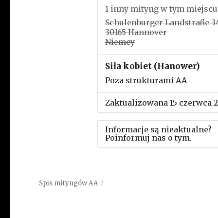
1 inny mityng w tym miejscu
Schulenburger Landstraße 3
30165 Hannover
Niemcy
Siła kobiet (Hanower)
Poza strukturami AA
Zaktualizowana 15 czerwca 
Informacje są nieaktualne?
Poinformuj nas o tym.
Użyj tego formularza aby
przesłać informację o zmia
Spis mityngów AA
w powyższym mityngu.