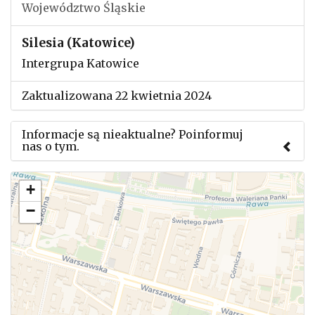
Województwo Śląskie
Silesia (Katowice)
Intergrupa Katowice
Zaktualizowana 22 kwietnia 2024
Informacje są nieaktualne? Poinformuj
nas o tym.
Użyj tego formularza aby przesłać informację o
+
zmianach w powyższym mityngu.
−