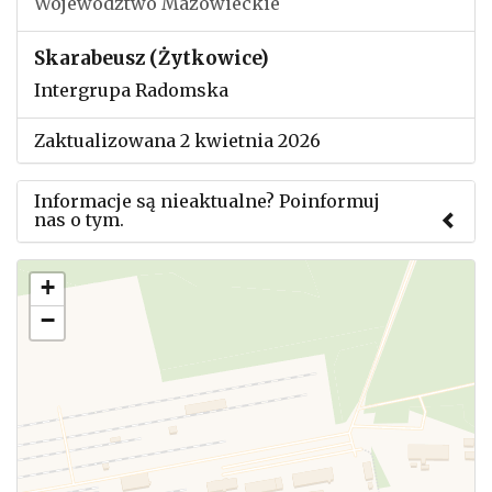
Województwo Mazowieckie
Skarabeusz (Żytkowice)
Intergrupa Radomska
Zaktualizowana 2 kwietnia 2026
Informacje są nieaktualne? Poinformuj
nas o tym.
Użyj tego formularza aby przesłać informację o
+
zmianach w powyższym mityngu.
−