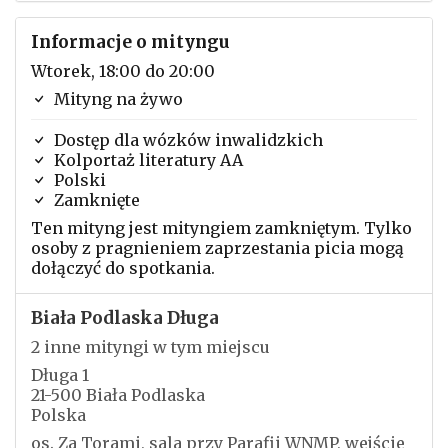
Informacje o mityngu
Wtorek, 18:00 do 20:00
Mityng na żywo
Dostęp dla wózków inwalidzkich
Kolportaż literatury AA
Polski
Zamknięte
Ten mityng jest mityngiem zamkniętym. Tylko
osoby z pragnieniem zaprzestania picia mogą
dołączyć do spotkania.
Biała Podlaska Długa
2 inne mityngi w tym miejscu
Długa 1
21-500 Biała Podlaska
Polska
os. Za Torami, sala przy Parafii WNMP, wejście