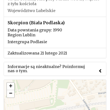
z tyłu kościoła
Województwo Lubelskie
Skorpion (Biała Podlaska)
Data powstania grupy: 1990
Region Lublin
Intergrupa Podlasie
Zaktualizowana 21 lutego 2021
Informacje są nieaktualne? Poinformuj
nas o tym.
Użyj tego formularza aby przesłać informację o
+
zmianach w powyższym mityngu.
−