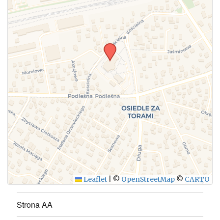
WYŚLIJ
Leaflet
|
©
OpenStreetMap
©
CARTO
Strona AA