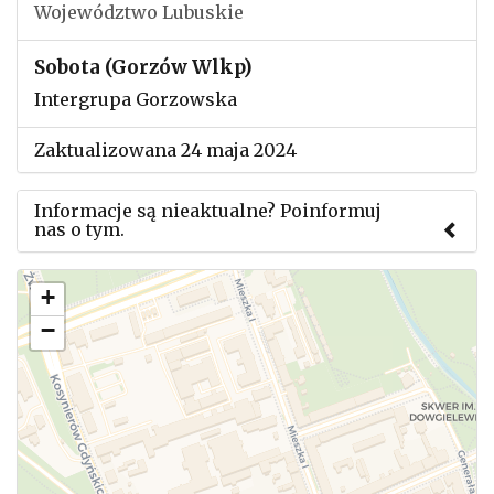
Województwo Lubuskie
Sobota (Gorzów Wlkp)
Intergrupa Gorzowska
Zaktualizowana 24 maja 2024
Informacje są nieaktualne? Poinformuj
nas o tym.
Użyj tego formularza aby przesłać informację o
+
zmianach w powyższym mityngu.
−