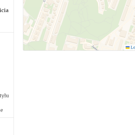
icia
.
Le
tyłu
ie