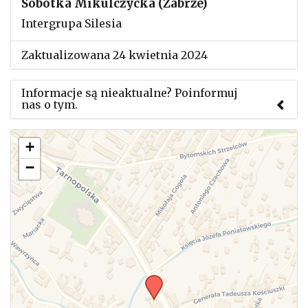
Sobótka Mikulczycka (Zabrze)
Intergrupa Silesia
Zaktualizowana 24 kwietnia 2024
Informacje są nieaktualne? Poinformuj
nas o tym.
Użyj tego formularza aby przesłać informację o
+
zmianach w powyższym mityngu.
−