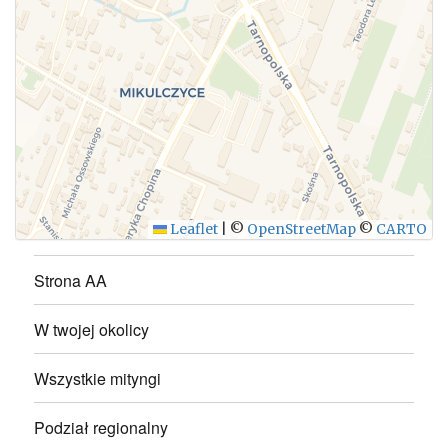
WYŚLIJ
Leaflet
|
©
OpenStreetMap
©
CARTO
Strona AA
W twojej okolicy
Wszystkie mityngi
Podział regionalny