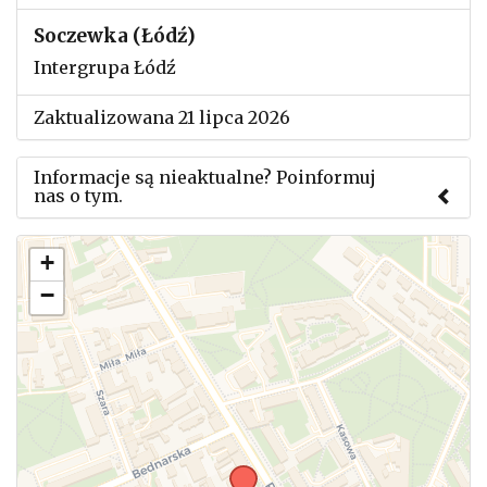
Soczewka (Łódź)
Intergrupa Łódź
Zaktualizowana 21 lipca 2026
Informacje są nieaktualne? Poinformuj
nas o tym.
Użyj tego formularza aby przesłać informację o
+
zmianach w powyższym mityngu.
−