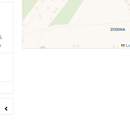
ń
e
Le
nach