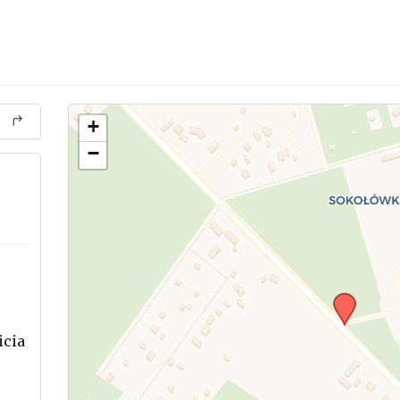
+
−
icia
.