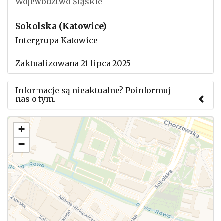
Województwo Śląskie
Sokolska (Katowice)
Intergrupa Katowice
Zaktualizowana 21 lipca 2025
Informacje są nieaktualne? Poinformuj
nas o tym.
Użyj tego formularza aby przesłać informację o
+
zmianach w powyższym mityngu.
−