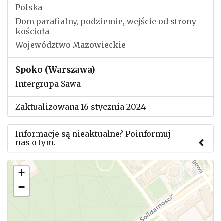
Polska
Dom parafialny, podziemie, wejście od strony
kościoła
Województwo Mazowieckie
Spoko (Warszawa)
Intergrupa Sawa
Zaktualizowana 16 stycznia 2024
Informacje są nieaktualne? Poinformuj
nas o tym.
Użyj tego formularza aby przesłać informację o
+
zmianach w powyższym mityngu.
−