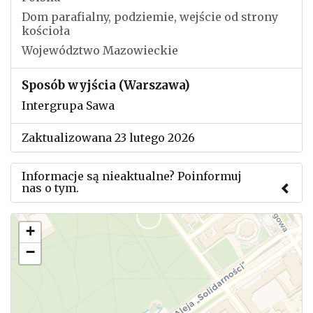
Dom parafialny, podziemie, wejście od strony
kościoła
Województwo Mazowieckie
Sposób wyjścia (Warszawa)
Intergrupa Sawa
Zaktualizowana 23 lutego 2026
Informacje są nieaktualne? Poinformuj
nas o tym.
Użyj tego formularza aby przesłać informację o
+
zmianach w powyższym mityngu.
−