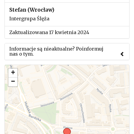
Stefan (Wrocław)
Intergrupa Ślęża
Zaktualizowana 17 kwietnia 2024
Informacje są nieaktualne? Poinformuj
nas o tym.
Użyj tego formularza aby przesłać informację o
+
zmianach w powyższym mityngu.
−