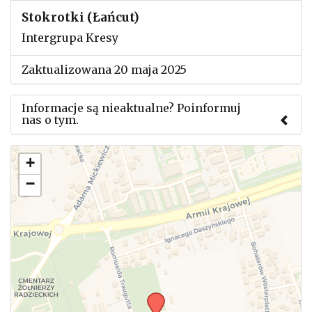
Stokrotki (Łańcut)
Intergrupa Kresy
Zaktualizowana 20 maja 2025
Informacje są nieaktualne? Poinformuj
nas o tym.
Użyj tego formularza aby przesłać informację o
+
zmianach w powyższym mityngu.
−