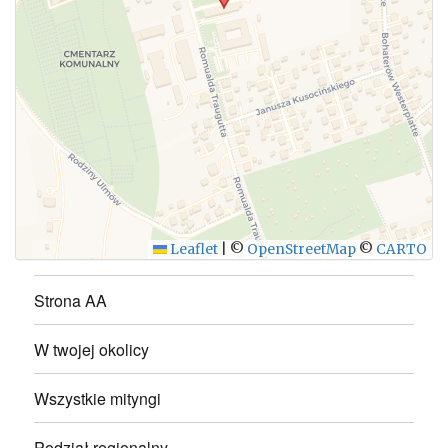
WYŚLIJ
Leaflet
|
©
OpenStreetMap
©
CARTO
Strona AA
W twojej okolicy
Wszystkie mityngi
Podział regionalny