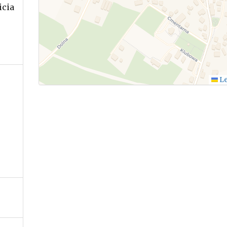
icia
.
Le