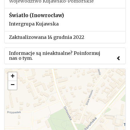
Województwo Kujawsko-Pomorskie
Światło (Inowrocław)
Intergrupa Kujawska
Zaktualizowana 14 grudnia 2022
Informacje są nieaktualne? Poinformuj
nas o tym.
Użyj tego formularza aby przesłać informację o
+
zmianach w powyższym mityngu.
−