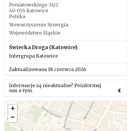
Poniatowskiego 34/2
40-055 Katowice
Polska
Stowarzyszenie Synergia.
Województwo Śląskie
Świecka Droga (Katowice)
Intergrupa Katowice
Zaktualizowana 18 czerwca 2026
Informacje są nieaktualne? Poinformuj
nas o tym.
Użyj tego formularza aby przesłać informację o
+
zmianach w powyższym mityngu.
−