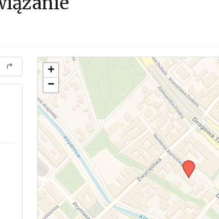
wiązanie
+
−