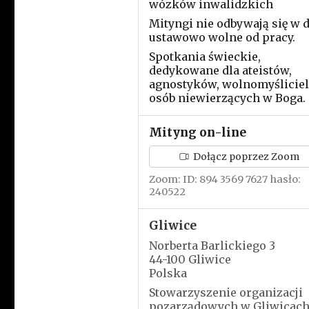
wózków inwalidzkich
Mityngi nie odbywają się w 
ustawowo wolne od pracy.
Spotkania świeckie,
dedykowane dla ateistów,
agnostyków, wolnomyślicieli
osób niewierzących w Boga.
Mityng on-line
Dołącz poprzez Zoom
Zoom: ID: 894 3569 7627 hasło:
240522
Gliwice
Norberta Barlickiego 3
44-100 Gliwice
Polska
Stowarzyszenie organizacji
pozarządowych w Gliwicac