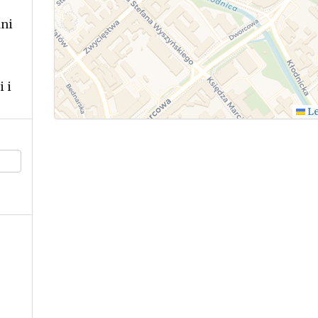
dni
 i
Le
h