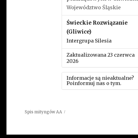
Województwo Śląskie
Świeckie Rozwiązanie
(Gliwice)
Intergrupa Silesia
Zaktualizowana 23 czerwca
2026
Informacje są nieaktualne?
Poinformuj nas o tym.
Użyj tego formularza aby
przesłać informację o zmia
Spis mityngów AA
w powyższym mityngu.