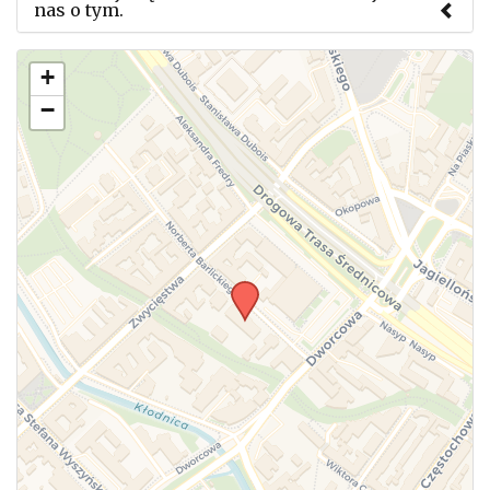
nas o tym.
Użyj tego formularza aby przesłać informację o
+
zmianach w powyższym mityngu.
−