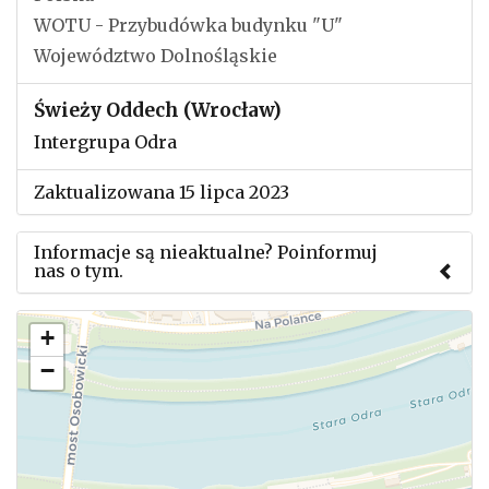
WOTU - Przybudówka budynku "U"
Województwo Dolnośląskie
Świeży Oddech (Wrocław)
Intergrupa Odra
Zaktualizowana 15 lipca 2023
Informacje są nieaktualne? Poinformuj
nas o tym.
Użyj tego formularza aby przesłać informację o
+
zmianach w powyższym mityngu.
−