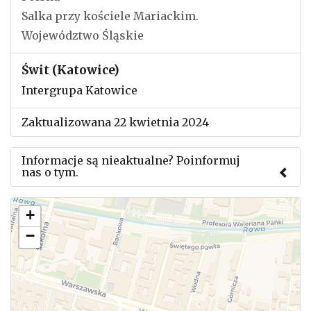
Salka przy kościele Mariackim.
Województwo Śląskie
Świt (Katowice)
Intergrupa Katowice
Zaktualizowana 22 kwietnia 2024
Informacje są nieaktualne? Poinformuj
nas o tym.
Użyj tego formularza aby przesłać informację o
+
zmianach w powyższym mityngu.
−