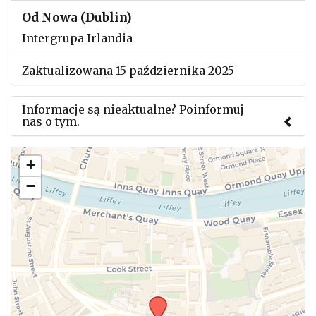
Od Nowa (Dublin)
Intergrupa Irlandia
Zaktualizowana 15 października 2025
Informacje są nieaktualne? Poinformuj
nas o tym.
Użyj tego formularza aby przesłać informację o
+
zmianach w powyższym mityngu.
−