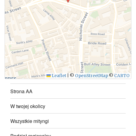
WYŚLIJ
Leaflet
|
©
OpenStreetMap
©
CARTO
Strona AA
W twojej okolicy
Wszystkie mityngi
Podział regionalny