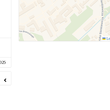
Le
025
nach