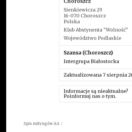
Choroszcz
Sienkiewicza 29
16-070 Choroszcz
Polska
Klub Abstynenta "Wolność"
Województwo Podlaskie
Szansa (Choroszcz)
Intergrupa Białostocka
Zaktualizowana 7 sierpnia 2
Informacje są nieaktualne?
Poinformuj nas o tym.
Użyj tego formularza aby
przesłać informację o zmia
Spis mityngów AA
w powyższym mityngu.