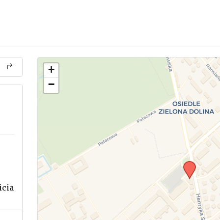
+
−
icia
.