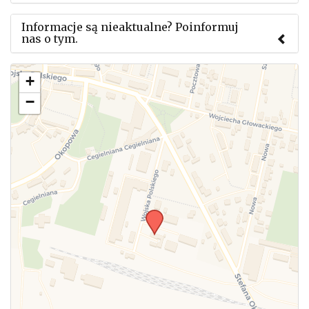
Informacje są nieaktualne? Poinformuj
nas o tym.
Użyj tego formularza aby przesłać informację o
+
zmianach w powyższym mityngu.
−