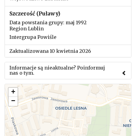
Szczerość (Puławy)
Data powstania grupy: maj 1992
Region Lublin
Intergrupa Powiśle
Zaktualizowana 10 kwietnia 2026
Informacje są nieaktualne? Poinformuj
nas o tym.
Użyj tego formularza aby przesłać informację o
+
zmianach w powyższym mityngu.
−