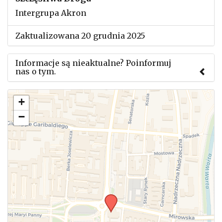
Intergrupa Akron
Zaktualizowana 20 grudnia 2025
Informacje są nieaktualne? Poinformuj
nas o tym.
Użyj tego formularza aby przesłać informację o
+
zmianach w powyższym mityngu.
−