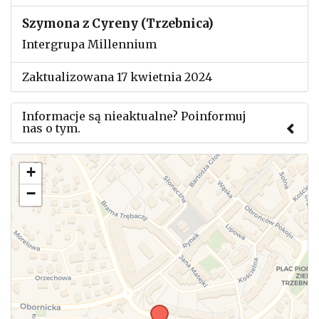
Szymona z Cyreny (Trzebnica)
Intergrupa Millennium
Zaktualizowana 17 kwietnia 2024
Informacje są nieaktualne? Poinformuj
nas o tym.
Użyj tego formularza aby przesłać informację o
+
zmianach w powyższym mityngu.
−