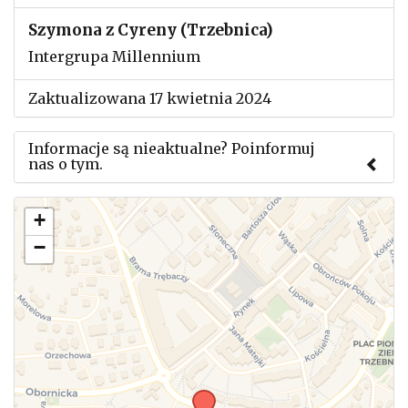
Szymona z Cyreny (Trzebnica)
Intergrupa Millennium
Zaktualizowana 17 kwietnia 2024
Informacje są nieaktualne? Poinformuj
nas o tym.
Użyj tego formularza aby przesłać informację o
+
zmianach w powyższym mityngu.
−