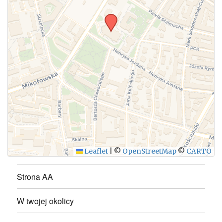
WYŚLIJ
Leaflet
|
©
OpenStreetMap
©
CARTO
Strona AA
W twojej okolicy