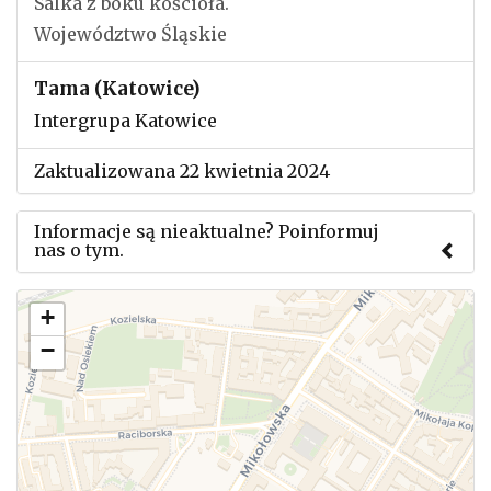
Salka z boku kościoła.
Województwo Śląskie
Tama (Katowice)
Intergrupa Katowice
Zaktualizowana 22 kwietnia 2024
Informacje są nieaktualne? Poinformuj
nas o tym.
Użyj tego formularza aby przesłać informację o
+
zmianach w powyższym mityngu.
−