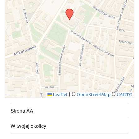
WYŚLIJ
Leaflet
|
©
OpenStreetMap
©
CARTO
Strona AA
W twojej okolicy