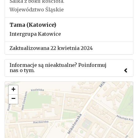
Salka z boku kościoła.
Województwo Śląskie
Tama (Katowice)
Intergrupa Katowice
Zaktualizowana 22 kwietnia 2024
Informacje są nieaktualne? Poinformuj
nas o tym.
Użyj tego formularza aby przesłać informację o
+
zmianach w powyższym mityngu.
−