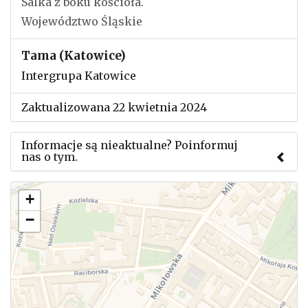
Salka z boku kościoła.
Województwo Śląskie
Tama (Katowice)
Intergrupa Katowice
Zaktualizowana 22 kwietnia 2024
Informacje są nieaktualne? Poinformuj
nas o tym.
Użyj tego formularza aby przesłać informację o
+
zmianach w powyższym mityngu.
−