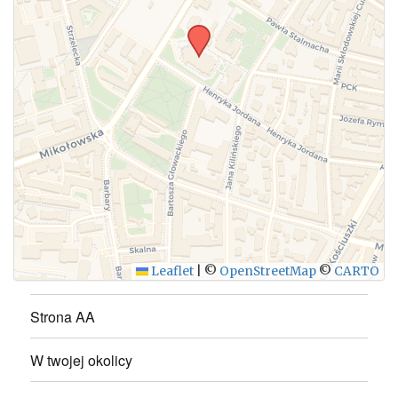
WYŚLIJ
Leaflet
|
©
OpenStreetMap
©
CARTO
Strona AA
W twojej okolicy