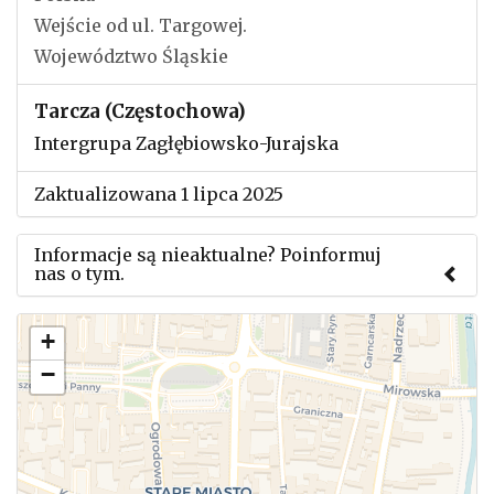
Wejście od ul. Targowej.
Województwo Śląskie
Tarcza (Częstochowa)
Intergrupa Zagłębiowsko-Jurajska
Zaktualizowana 1 lipca 2025
Informacje są nieaktualne? Poinformuj
nas o tym.
Użyj tego formularza aby przesłać informację o
+
zmianach w powyższym mityngu.
−