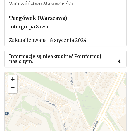
Województwo Mazowieckie
Targówek (Warszawa)
Intergrupa Sawa
Zaktualizowana 18 stycznia 2024
Informacje są nieaktualne? Poinformuj
nas o tym.
Użyj tego formularza aby przesłać informację o
+
zmianach w powyższym mityngu.
−