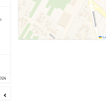
u
Le
024