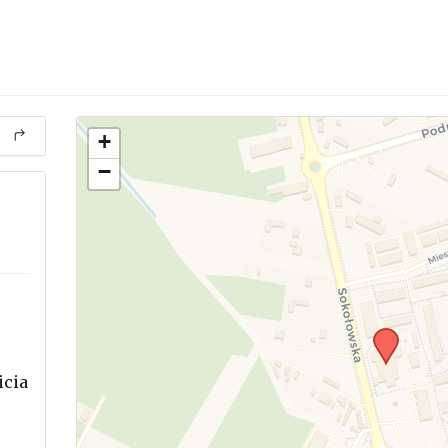
+
−
icia
.