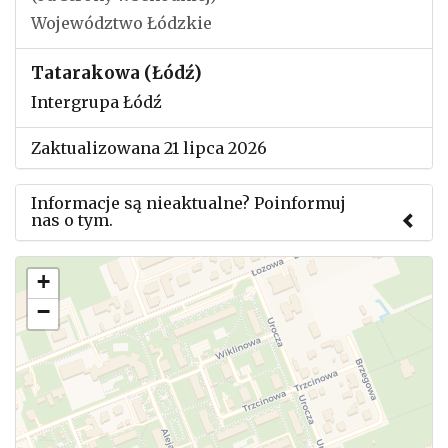
Województwo Łódzkie
Tatarakowa (Łódź)
Intergrupa Łódź
Zaktualizowana 21 lipca 2026
Informacje są nieaktualne? Poinformuj
nas o tym.
Użyj tego formularza aby przesłać informację o
+
zmianach w powyższym mityngu.
−