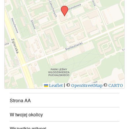
WYŚLIJ
Leaflet
|
©
OpenStreetMap
©
CARTO
Strona AA
W twojej okolicy
Wszystkie mityngi