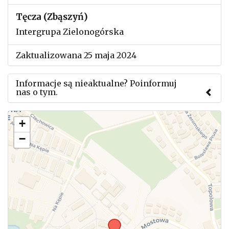
Tęcza (Zbąszyń)
Intergrupa Zielonogórska
Zaktualizowana 25 maja 2024
Informacje są nieaktualne? Poinformuj
nas o tym.
Użyj tego formularza aby przesłać informację o
+
zmianach w powyższym mityngu.
−