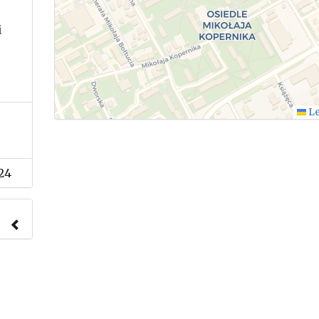
i
Le
24
nach