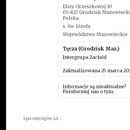
Elizy Orzeszkowej 10
05-827 Grodzisk Mazowieck
Polska
s. św. Józefa
Województwo Mazowieckie
Tęcza (Grodzisk Maz.)
Intergrupa Zachód
Zaktualizowana 25 marca 20
Informacje są nieaktualne?
Poinformuj nas o tym.
Użyj tego formularza aby
przesłać informację o zmia
Spis mityngów AA
w powyższym mityngu.