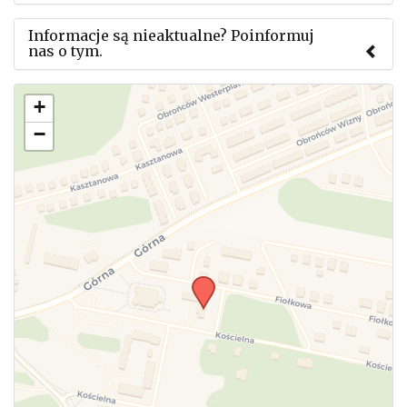
Informacje są nieaktualne? Poinformuj
nas o tym.
Użyj tego formularza aby przesłać informację o
+
zmianach w powyższym mityngu.
−