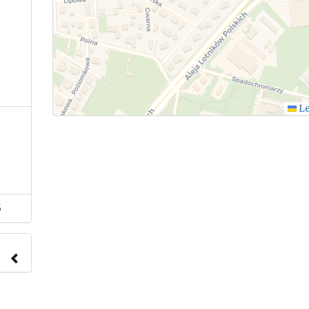
Le
5
nach