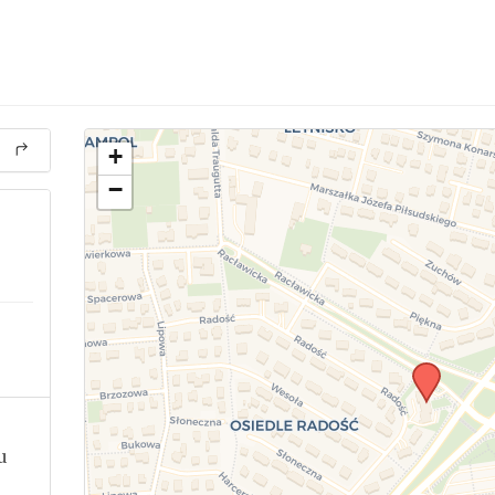
+
−
u