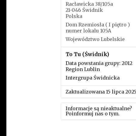
Racławicka 38/105a
21-046 Świdnik
Polska
Dom Rzemiosła ( I piętro )
numer lokalu 105A
Województwo Lubelskie
To Tu (Świdnik)
Data powstania grupy: 2012
Region Lublin
Intergrupa Świdnicka
Zaktualizowana 15 lipca 202
Informacje są nieaktualne?
Poinformuj nas o tym.
Użyj tego formularza aby
przesłać informację o zmia