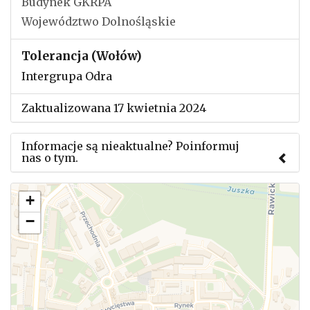
Budynek GKRPA
Województwo Dolnośląskie
Tolerancja (Wołów)
Intergrupa Odra
Zaktualizowana 17 kwietnia 2024
Informacje są nieaktualne? Poinformuj
nas o tym.
Użyj tego formularza aby przesłać informację o
+
zmianach w powyższym mityngu.
−