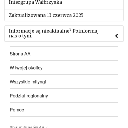
Intergrupa Wałbrzyska
Zaktualizowana 13 czerwca 2025
Informacje są nieaktualne? Poinformuj
nas o tym.
Użyj tego formularza aby przesłać informację o
Strona AA
zmianach w powyższym mityngu.
W twojej okolicy
Wszystkie mityngi
Podział regionalny
Pomoc
Spis mityngów AA